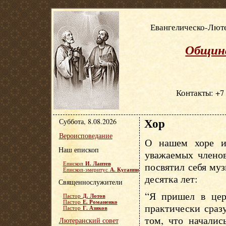
Евангелическо-Люте
Община
Контакты: +7 
Хор
Суббота, 8.08.2026
Вероисповедание
О нашем хоре и
Наш епископ
уважаемых членов
И. Лаптев
Епископ
посвятил себя му
А. Кугаппи
Епископ-эмеритус
десятка лет:
Священнослужители
“Я пришел в цер
Д. Лотов
Пастор
Е. Романенко
Пастор
практически сраз
Г. Азиков
Пастор
том, что началис
Лютеранский совет