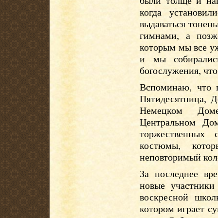
были толще и на
когда установил
выдаваться тонен
гимнами, а позж
которым мы все у
и мы собиралис
богослужения, что
Вспоминаю, что 
Пятидесятница, Д
Немецком Доме
Центральном До
торжественных 
костюмы, кото
неповторимый кол
За последнее вр
новые участники
воскресной школ
котором играет су