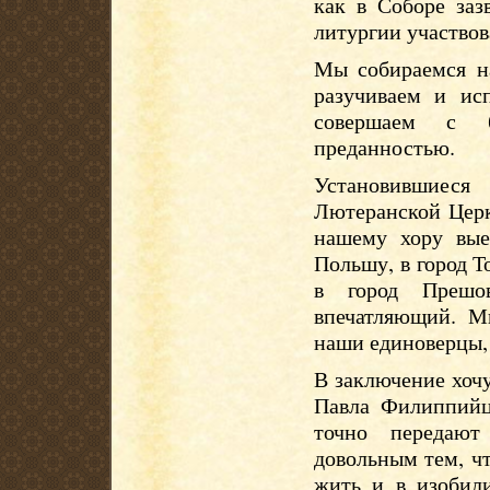
как в Соборе заз
литургии участвов
Мы собираемся н
разучиваем и ис
совершаем с б
преданностью.
Установившиеся
Лютеранской Церк
нашему хору вые
Польшу, в город Т
в город Прешо
впечатляющий. М
наши единоверцы, 
В заключение хочу
Павла Филиппийца
точно передаю
довольным тем, ч
жить и в изобили