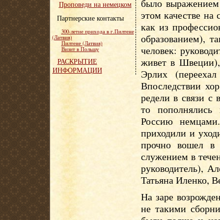
было выражением 
Проповеди на немецком
этом качестве на
Партнерские контакты
как из профессио
300-летие прихода в г.Пилтене
образованием), т
(Латвия)
Пилтене (Латвия)
человек: руководи
Визит в Польшу
живет в Швеции),
РАСКРЫТИЕ
ИНФОРМАЦИИ
Эрлих (перееха
Впоследствии хор
редели в связи с
то пополнялись
Россию немцами.
приходили и уходи
прочно вошел в
служением в тече
руководитель), А
Татьяна Иленко, 
На заре возрожде
не такими сборн