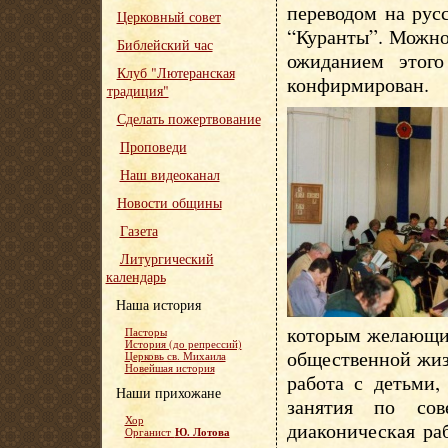
переводом на рус
Церковный совет
“Куранты”. Можно
Библейский час
ожиданием этог
Клуб "Лютеранская
конфирмирован.
традиция"
Сделать пожертвование
Проповеди
Наш видеоканал
Новости общины
Газета
Литургический
календарь
Наша история
которым желающие
Пасторы
История (до репрессий)
общественной жиз
Церковь св. Михаила
Новейшая история
работа с детьми
Наши прихожане
занятия по сов
Хор
диаконическая раб
Ю. Лотова
Органист