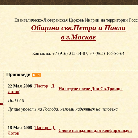
Евангелическо-Лютеранская Церковь Ингрии на территории Рос
Община свв.Петра и Павла
в г.Москве
Контакты: +7 (916) 315-14-87, +7 (965) 165-86-64
Проповеди
22 Мая 2008
(
Пастор Д.
На неделе после Дня Св.Троицы
Лотов
)
Пс.117,8
пи
Лучше уповать на Господа, нежели надеяться на человека.
18 Мая 2008
(
Пастор Д.
Слово назидания для конфирмандов
Лотов
)