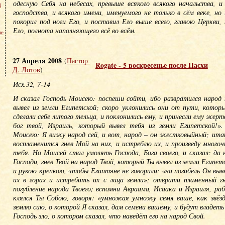
одесную Себя на небесах, превыше всякого всякого начальства, и
м
господства, и всякого имени, именуемого не только в сём веке, но 
покорил под ноги Его, и поставил Его выше всего, главою Церкви,
Его, полнота наполняющего всё во всём.
не
27 Апреля 2008
(
Пастор
Rogate - 5 воскресенье после Пасхи
Д. Лотов
)
Исх.32, 7-14
И сказал Господь Моисею: поспеши сойти, ибо развратился народ
вывел из земли Египетской; скоро уклонились они от пути, котор
сделали себе литого тельца, и поклонились ему, и принесли ему жерт
бог твой, Израиль, который вывел тебя из земли Египетской!».
Моисею: Я вижу народ сей, и вот, народ – он жестковыйный; итак
воспламенится гнев Мой на них, и истреблю их, и произведу много
тебя. Но Моисей стал умолять Господа, Бога своего, и сказал: да 
Господи, гнев Твой на народ Твой, который Ты вывел из земли Египе
и рукою крепкою, чтобы Египтяне не говорили: «на погибель Он выв
их в горах и истребить их с лица земли»; отврати пламенный г
погубление народа Твоего; вспомни Авраама, Исаака и Израиля, ра
клялся Ты Собою, говоря: «умножая умножу семя ваше, как звёзд
землю сию, о которой Я сказал, дам семени вашему, и будут владеть
Господь зло, о котором сказал, что наведёт его на народ Свой.