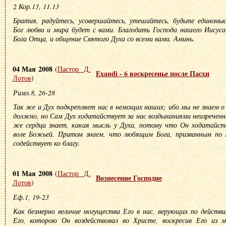
2 Кор.13, 11.13
Братия, радуйтесь, усовершайтесь, утешайтесь, будьте единомыс
Бог любви и мира будет с вами. Благодать Господа нашего Иисуса
Бога Отца, и общение Святого Духа со всеми вами. Аминь.
04 Мая 2008
(
Пастор Д.
Exaudi - 6 воскресенье после Пасхи
Лотов
)
Римл.8, 26-28
Так же и Дух подкрепляет нас в немощах наших; ибо мы не знаем о
должно, но Сам Дух ходатайствует за нас воздыханиями неизрече
же сердца знает, какая мысль у Духа, потому что Он ходатайст
воле Божьей. Притом знаем, что любящим Бога, призванным по Е
содействует ко благу.
01 Мая 2008
(
Пастор Д.
Вознесение Господне
Лотов
)
Еф.1, 19-23
Как безмерно величие могущества Его в нас, верующих по действ
Его, которою Он воздействовал во Христе, воскресив Его из 