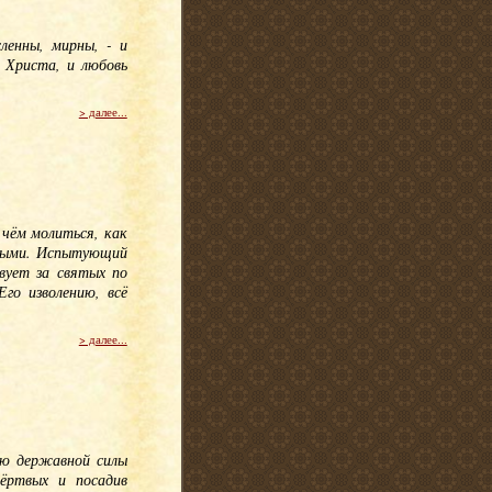
ленны, мирны, - и
 Христа, и любовь
> далее...
 чём молиться, как
нными. Испытующий
вует за святых по
го изволению, всё
> далее...
ию державной силы
мёртвых и посадив