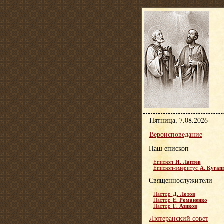
Пятница, 7.08.2026
Вероисповедание
Наш епископ
И. Лаптев
Епископ
А. Кугап
Епископ-эмеритус
Священнослужители
Д. Лотов
Пастор
Е. Романенко
Пастор
Г. Азиков
Пастор
Лютеранский совет