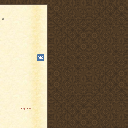
сии
> далее...