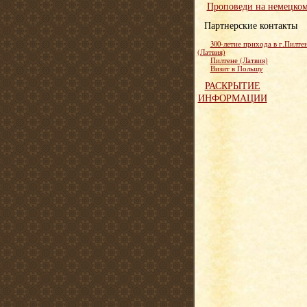
Проповеди на немецко
Партнерские контакты
300-летие прихода в г.Пилте
(Латвия)
Пилтене (Латвия)
Визит в Польшу
РАСКРЫТИЕ
ИНФОРМАЦИИ