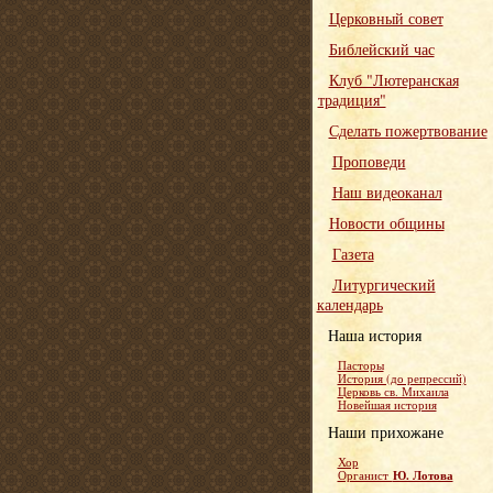
Церковный совет
Библейский час
Клуб "Лютеранская
традиция"
Сделать пожертвование
Проповеди
Наш видеоканал
Новости общины
Газета
Литургический
календарь
Наша история
Пасторы
История (до репрессий)
Церковь св. Михаила
Новейшая история
Наши прихожане
Хор
Ю. Лотова
Органист