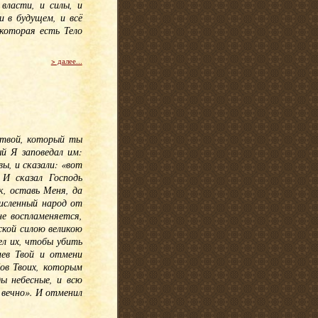
 власти, и силы, и
и в будущем, и всё
 которая есть Тело
> далее...
 твой, который ты
ый Я заповедал им:
вы, и сказали: «вот
 И сказал Господь
, оставь Меня, да
численный народ от
не воспламеняется,
тской силою великою
ел их, чтобы убить
нев Твой и отмени
бов Твоих, которым
ы небесные, и всю
 вечно». И отменил