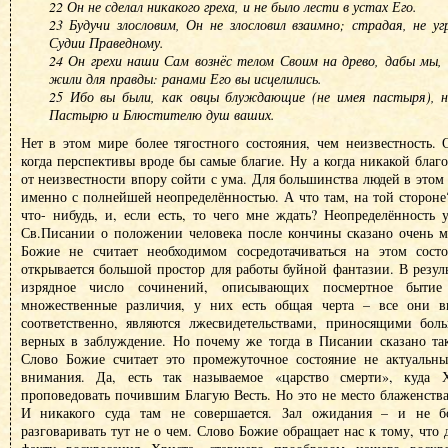
22 Он не сделал никакого греха, и не было лести в устах Его.
23 Будучи злословим, Он не злословил взаимно; страдая, не у
Судии Праведному.
24 Он грехи наши Сам вознёс телом Своим на древо, дабы мы, 
жили для правды: ранами Его вы исцелились.
25 Ибо вы были, как овцы блуждающие (не имея пастыря), н
Пастырю и Блюстителю душ ваших.
Нет в этом мире более тягостного состояния, чем неизвестность. 
когда перспективы вроде бы самые благие. Ну а когда никакой благо
от неизвестности впору сойти с ума. Для большинства людей в этом
именно с полнейшей неопределённостью. А что там, на той стороне
что- нибудь, и, если есть, то чего мне ждать? Неопределённость у
Св.Писании о положении человека после кончины сказано очень м
Божие не считает необходимом сосредотачиваться на этом состо
открывается большой простор для работы буйной фантазии. В резуль
изрядное число сочинений, описывающих посмертное быти
множественные различия, у них есть общая черта – все они в
соответственно, являются лжесвидетельствами, приносящими боль
верных в заблуждение. Но почему же тогда в Писании сказано та
Слово Божие считает это промежуточное состояние не актуальн
внимания. Да, есть так называемое «царство смерти», куда 
проповедовать почившим Благую Весть. Но это не место блаженства
И никакого суда там не совершается. Зал ожидания – и не б
разговаривать тут не о чем. Слово Божие обращает нас к тому, что 