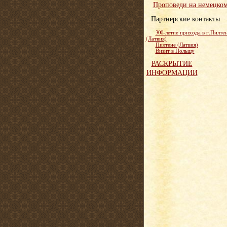
Проповеди на немецко
Партнерские контакты
300-летие прихода в г.Пилте
(Латвия)
Пилтене (Латвия)
Визит в Польшу
РАСКРЫТИЕ
ИНФОРМАЦИИ