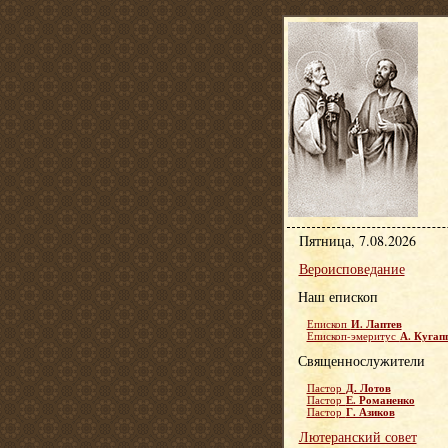
Пятница, 7.08.2026
Вероисповедание
Наш епископ
И. Лаптев
Епископ
А. Кугап
Епископ-эмеритус
Священнослужители
Д. Лотов
Пастор
Е. Романенко
Пастор
Г. Азиков
Пастор
Лютеранский совет