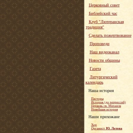
Церковный совет
Библейский час
Клуб "Лютеранская
традиция"
Сделать пожертвование
Проповеди
Наш видеоканал
Новости общины
Газета
Литургический
календарь
Наша история
Пасторы
История (до репрессий)
Церковь св. Михаила
Новейшая история
Наши прихожане
Хор
Ю. Лотова
Органист