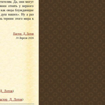
тителям. Да, они могут
янии отнять у верного
, как овцы блуждающие
 душ ваших». Ну а раз
зь тернии этого мира к
Пастор Д. Лотов
19 Апреля 2026
Д. Лотов
)
астор Д. Лотов
)