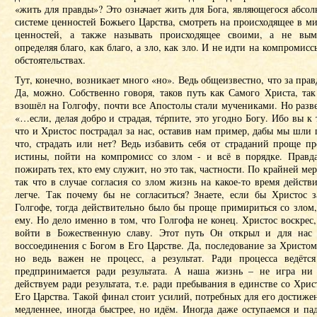
«жить для правды»? Это означает жить для Бога, являющегося абсо
системе ценностей Божьего Царства, смотреть на происходящее в ми
ценностей, а также называть происходящее своими, а не вы
определяя благо, как благо, а зло, как зло. И не идти на компромис
обстоятельствах.
Тут, конечно, возникает много «но». Ведь общеизвестно, что за пра
Да, можно. Собственно говоря, таков путь как Самого Христа, та
взошёл на Голгофу, почти все Апостолы стали мучениками. Но разве 
«…если, делая добро и страдая, тéрпите, это угодно Богу. Ибо вы к
что и Христос пострадал за нас, оставив нам пример, дабы мы шли 
что, страдать или нет? Ведь избавить себя от страданий проще пр
истины, пойти на компромисс со злом - и всё в порядке. Правда
пожирать тех, кто ему служит, но это так, частности. По крайней мере
так что в случае согласия со злом жизнь на какое-то время действ
легче. Так почему бы не согласиться? Знаете, если бы Христос 
Голгофе, тогда действительно было бы проще примириться со злом
ему. Но дело именно в том, что Голгофа не конец. Христос воскрес,
войти в Божественную славу. Этот путь Он открыл и для нас 
воссоединения с Богом в Его Царстве. Да, последование за Христом 
но ведь важен не процесс, а результат. Ради процесса ведётся
предпринимается ради результата. А наша жизнь – не игра ни
действуем ради результата, т.е. ради пребывания в единстве со Хри
Его Царства. Такой финал стоит усилий, потребных для его достиже
медленнее, иногда быстрее, но идём. Иногда даже оступаемся и па