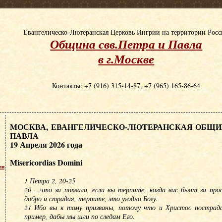
Евангелическо-Лютеранская Церковь Ингрии на территории Рос
Община свв.Петра и Павла
в г.Москве
Контакты: +7 (916) 315-14-87, +7 (965) 165-86-64
МОСКВА, ЕВАНГЕЛИЧЕСКО-ЛЮТЕРАНСКАЯ ОБЩИН
ПАВЛА
19 Апреля 2026 года
Мisericordias Domini
пи
1 Петра 2, 20-25
20 …что за похвала, если вы терпите, когда вас бьют за про
добро и страдая, терпите, это угодно Богу.
21 Ибо вы к тому призваны, потому что и Христос пострада
пример, дабы мы шли по следам Его.