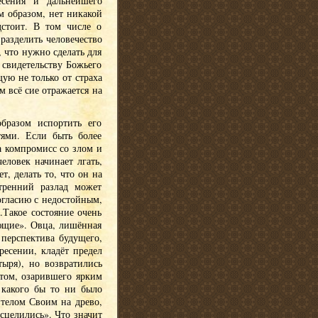
есения и дальнейшего
м образом, нет никакой
дстоит. В том числе о
разделить человечество
 что нужно сделать для
 свидетельству Божьего
ую не только от страха
м всё сие отражается на
бразом испортить его
ями. Если быть более
а компромисс со злом и
еловек начинает лгать,
т, делать то, что он на
тренний разлад может
огласию с недостойным,
.Такое состояние очень
ющие». Овца, лишённая
 перспектива будущего,
ресении, кладёт предел
ыря), но возвратились
том, озарившего ярким
 какого бы то ни было
 телом Своим на древо,
сцелились». Что значит