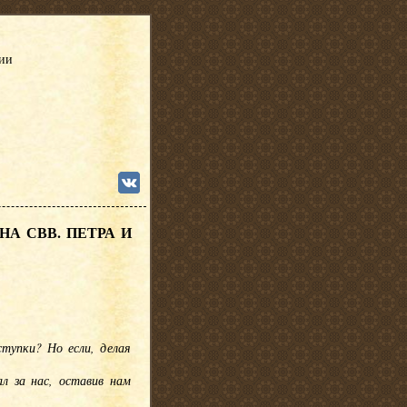
сии
А СВВ. ПЕТРА И
ступки? Но если, делая
л за нас, оставив нам