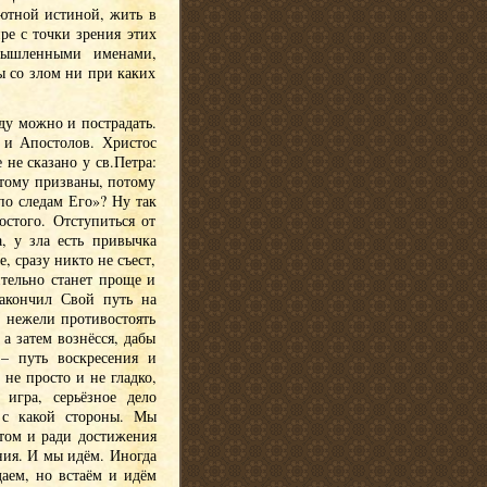
лютной истиной, жить в
ре с точки зрения этих
мышленными именами,
сы со злом ни при каких
вду можно и пострадать.
к и Апостолов. Христос
не сказано у св.Петра:
 тому призваны, потому
по следам Его»? Ну так
остого. Отступиться от
, у зла есть привычка
, сразу никто не съест,
ительно станет проще и
закончил Свой путь на
, нежели противостоять
 а затем вознёсся, дабы
– путь воскресения и
не просто и не гладко,
 игра, серьёзное дело
 с какой стороны. Мы
стом и ради достижения
ния. И мы идём. Иногда
даем, но встаём и идём