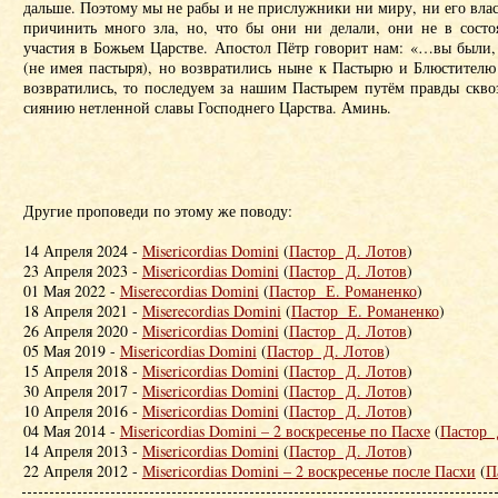
дальше. Поэтому мы не рабы и не прислужники ни миру, ни его влас
причинить много зла, но, что бы они ни делали, они не в состо
участия в Божьем Царстве. Апостол Пётр говорит нам: «…вы были
(не имея пастыря), но возвратились ныне к Пастырю и Блюстителю
возвратились, то последуем за нашим Пастырем путём правды скво
сиянию нетленной славы Господнего Царства. Аминь.
Другие проповеди по этому же поводу:
14 Апреля 2024 -
Misericordias Domini
(
Пастор Д. Лотов
)
23 Апреля 2023 -
Misericordias Domini
(
Пастор Д. Лотов
)
01 Мая 2022 -
Miserecordias Domini
(
Пастор Е. Романенко
)
18 Апреля 2021 -
Miserecordias Domini
(
Пастор Е. Романенко
)
26 Апреля 2020 -
Miseriсordias Domini
(
Пастор Д. Лотов
)
05 Мая 2019 -
Misericordias Domini
(
Пастор Д. Лотов
)
15 Апреля 2018 -
Misericordias Domini
(
Пастор Д. Лотов
)
30 Апреля 2017 -
Misericordias Domini
(
Пастор Д. Лотов
)
10 Апреля 2016 -
Misericordias Domini
(
Пастор Д. Лотов
)
04 Мая 2014 -
Misericordias Domini – 2 воскресенье по Пасхе
(
Пастор 
14 Апреля 2013 -
Misericordias Domini
(
Пастор Д. Лотов
)
22 Апреля 2012 -
Мisericordias Domini – 2 воскресенье после Пасхи
(
П