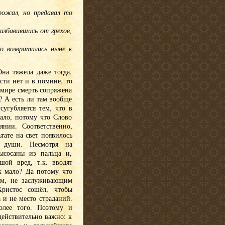
грожал, но предавал то
избавившись от грехов,
о возвратились ныне к
Она тяжела даже тогда,
сти нет и в помине, то
 мире смерть сопряжена
? А есть ли там вообще
сугубляется тем, что в
ало, потому что Слово
янии. Соответственно,
тате на свет появилось
е души. Несмотря на
ысосаны из пальца и,
шой вред, т.к. вводят
к мало? Да потому что
ым, не заслуживающим
Христос сошёл, чтобы
 и не место страданий.
олее того. Поэтому и
действительно важно: к