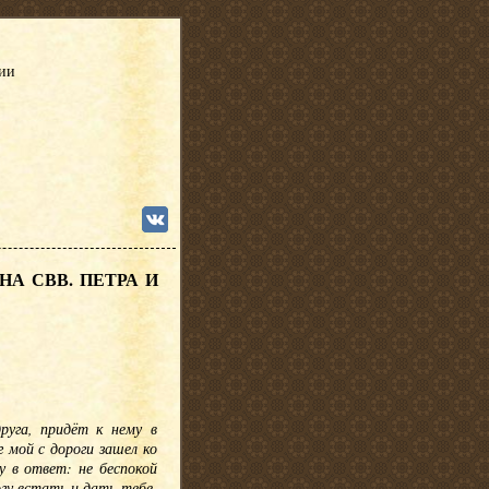
сии
А СВВ. ПЕТРА И
руга, придёт к нему в
г мой с дороги зашел ко
 в ответ: не беспокой
гу встать и дать тебе.