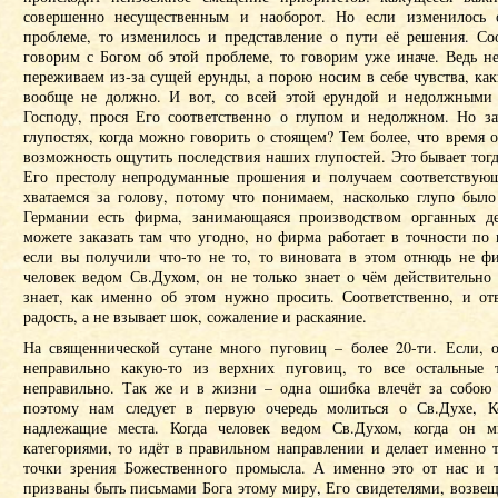
совершенно несущественным и наоборот. Но если изменилось 
проблеме, то изменилось и представление о пути её решения. Соо
говорим с Богом об этой проблеме, то говорим уже иначе. Ведь н
переживаем из-за сущей ерунды, а порою носим в себе чувства, ка
вообще не должно. И вот, со всей этой ерундой и недолжными
Господу, прося Его соответственно о глупом и недолжном. Но з
глупостях, когда можно говорить о стоящем? Тем более, что время 
возможность ощутить последствия наших глупостей. Это бывает тогд
Его престолу непродуманные прошения и получаем соответствую
хватаемся за голову, потому что понимаем, насколько глупо было
Германии есть фирма, занимающаяся производством органных де
можете заказать там что угодно, но фирма работает в точности п
если вы получили что-то не то, то виновата в этом отнюдь не фи
человек ведом Св.Духом, он не только знает о чём действительно
знает, как именно об этом нужно просить. Соответственно, и отв
радость, а не взывает шок, сожаление и раскаяние.
На священнической сутане много пуговиц – более 20-ти. Если, од
неправильно какую-то из верхних пуговиц, то все остальные т
неправильно. Так же и в жизни – одна ошибка влечёт за собою
поэтому нам следует в первую очередь молиться о Св.Духе, К
надлежащие места. Когда человек ведом Св.Духом, когда он 
категориями, то идёт в правильном направлении и делает именно то
точки зрения Божественного промысла. А именно это от нас и т
призваны быть письмами Бога этому миру, Его свидетелями, возве