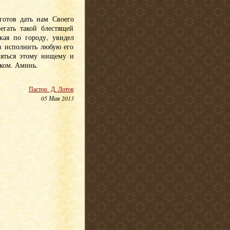
готов дать нам Своего
егать такой блестящей
жая по городу, увидел
в исполнить любую его
ляться этому нищему и
иком. Аминь.
Пастор Д. Лотов
05 Мая 2013