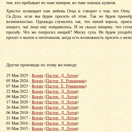
тем, кто пребывает во тьме неверия, во тьме ложных культов.
Христос возвещает нам любовь Отца и говорит о том, что Отец 
Св.Духа, если мы будем просить об этом. Так не будем пренебр
возможностью. Однажды случилось так, что некий король, проез
нищего, чьё лицо ему понравилось. И он сказал нищему, что гото
просьбу. Что же попросил нищий? Миску супа. Не будем уподоб
просит о малом и ничтожном, когда есть возможность просить о вел
Другие проповеди по этому же поводу:
25 Мая 2025 -
Rogate
(
Пастор Д. Лотов
)
05 Мая 2024 -
Rogate
(
Пастор Е. Романенко
)
07 Мая 2023 -
Rogate
(
Пастор Е. Романенко
)
22 Мая 2022 -
Rogate
(
Пастор Д. Лотов
)
09 Мая 2021 -
Rogate
(
Пастор Д. Лотов
)
17 Мая 2020 -
Rogate
(
Пастор Д. Лотов
)
26 Мая 2019 -
Rogate
(
Пастор Д. Лотов
)
06 Мая 2018 -
Rogate
(
Пастор Д. Лотов
)
21 Мая 2017 -
Rogate
(
Пастор Д. Лотов
)
01 Мая 2016 -
Rogate
(
Пастор Д. Лотов
)
10 Мая 2015 -
Rogate
(
Пастор Д. Лотов
)