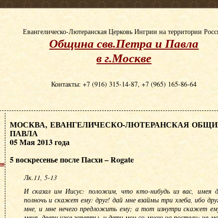
Евангелическо-Лютеранская Церковь Ингрии на территории Рос
Община свв.Петра и Павла
в г.Москве
Контакты: +7 (916) 315-14-87, +7 (965) 165-86-64
МОСКВА, ЕВАНГЕЛИЧЕСКО-ЛЮТЕРАНСКАЯ ОБЩИН
ПАВЛА
05 Мая 2013 года
5 воскресенье после Пасхи – Rogate
пи
Лк.11, 5-13
И сказал им Иисус: положим, что кто-нибудь из вас, имея д
полночь и скажет ему: друг! дай мне взаймы три хлеба, ибо дру
мне, и мне нечего предложить ему; а тот изнутри скажет ему
меня, двери уже заперты, и дети мои со мною на постели; не мо