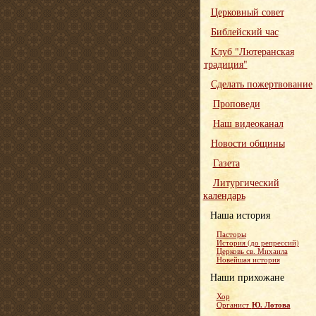
Церковный совет
Библейский час
Клуб "Лютеранская
традиция"
Сделать пожертвование
Проповеди
Наш видеоканал
Новости общины
Газета
Литургический
календарь
Наша история
Пасторы
История (до репрессий)
Церковь св. Михаила
Новейшая история
Наши прихожане
Хор
Ю. Лотова
Органист