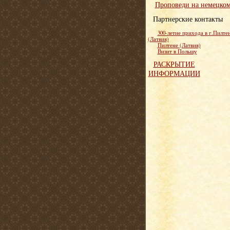
Проповеди на немецко
Партнерские контакты
300-летие прихода в г.Пилте
(Латвия)
Пилтене (Латвия)
Визит в Польшу
РАСКРЫТИЕ
ИНФОРМАЦИИ