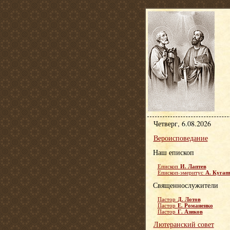
Четверг, 6.08.2026
Вероисповедание
Наш епископ
И. Лаптев
Епископ
А. Кугап
Епископ-эмеритус
Священнослужители
Д. Лотов
Пастор
Е. Романенко
Пастор
Г. Азиков
Пастор
Лютеранский совет