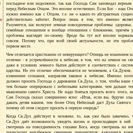
м
постыдное или недолжное, так как Господь Сам заповедал верным
перед Небесным Отцом. Это вполне естественно. Если Бог – наш Оте
нужно именно как с Отцом, т.е. не о каких-то абстрактных сущнос
действительно заботит. Вопрос лишь в том, что именно являет
не
Разумеется, нас волнуют земные повседневные проблемы: здоровье
семейные отношения и вообще отношения с ближними, причём у 
проблемы выглядят по-своему. Вроде бы тут всё вполне нормал
совсем. Потому что, при всей своей актуальности, не эти проб
первом месте.
Чем отличается христианин от неверующего? Отнюдь не ношением на
отличие - в устремлённости к небесам; в том, что на земное он см
даже в условиях земного бытия действует в соответствии с систе
царства. Но это отличие обеспечивается не человеком, а Св.Духом
изменение сознания, направляя таковое к небесам. Именно поэ
должно просить Господа о даровании Св.Духа, о том, чтобы наше
тем больше оперировало с небесными категориями, чем дальше те
мышлению самого Христа. Не надо бояться просить всего этого, не
Сам Господь сказал совершенно ясно: «Итак, если вы, будучи злы
давать детям вашим, тем более Отец Небесный даст Духа Святого
почему об этом следует просить в первую очередь?
Когда Св.Дух действует в человеке, то, как уже было замечено, 
Св.Дух даёт возможность увидеть жизнь и происходящее в ней 
смотришь на повседневность глазами Бога, когда смотришь на не
происходит неизбежное смещение приоритетов: кажущееся важн