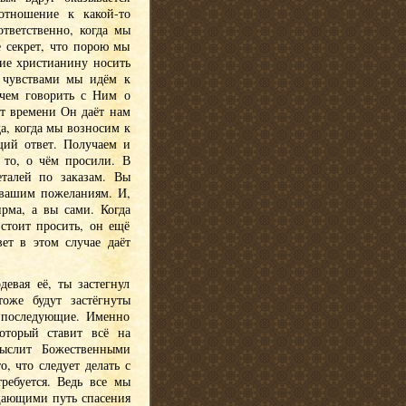
отношение к какой-то
тветственно, когда мы
е секрет, что порою мы
кие христианину носить
 чувствами мы идём к
ачем говорить с Ним о
от времени Он даёт нам
а, когда мы возносим к
щий ответ. Получаем и
 то, о чём просили. В
талей по заказам. Вы
о вашим пожеланиям. И,
рма, а вы сами. Когда
 стоит просить, он ещё
ет в этом случае даёт
евая её, ты застегнул
оже будут застёгнуты
 последующие. Именно
оторый ставит всё на
мыслит Божественными
, что следует делать с
ребуется. Ведь все мы
щающими путь спасения