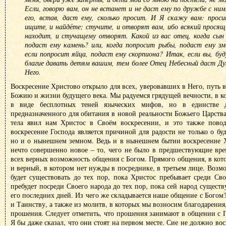
Если, говорю вам, он не встанет и не даст ему по дружбе с ни
его, встав, даст ему, сколько просит. И Я скажу вам: проси
ищите, и найдёте; стучите, и отворят вам, ибо всякий прося
находит, и стучащему отворят. Какой из вас отец, когда сын 
подаст ему камень? или, когда попросит рыбы, подаст ему з
если попросит яйца, подаст ему скорпиона? Итак, если вы, буд
благие давать детям вашим, тем более Отец Небесный даст Ду
Него.
Воскресение Христово открыло для всех, уверовавших в Него, путь в
Божию и жизни будущего века. Мы радуемся грядущей вечности, в ко
в виде бесплотных теней языческих мифов, но в единстве 
предназначенного для обитания в новой реальности Божьего Царства
тела явил нам Христос в Своём воскресении, и это также повод
воскресение Господа является причиной для радости не только о б
но и о нынешнем земном. Ведь и в нынешнем бытии воскресение Х
нечто совершенно новое – то, чего не было в предшествующие вре
всех верных возможность общения с Богом. Прямого общения, в кот
и верный, в котором нет нужды в посреднике, в третьем лице. Возм
будет существовать до тех пор, пока Христос пребывает среди Св
пребудет посреди Своего народа до тех пор, пока сей народ существу
его последних дней. Из чего же складывается наше общение с Богом
и Таинству, а также из молитв, в которых мы возносим благодарения
прошения. Следует отметить, что прошения занимают в общении с 
Я бы даже сказал, что они стоят на первом месте. Сие не должно во