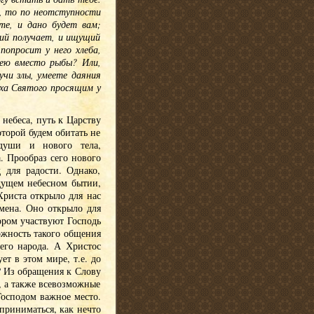
м, то по неотступности
те, и дано будет вам;
щий получает, и ищущий
попросит у него хлеба,
мею вместо рыбы? Или,
учи злы, умеете даяния
ха Святого просящим у
 небеса, путь к Царству
торой будем обитать не
души и нового тела,
. Прообраз сего нового
 для радости. Однако,
удущем небесном бытии,
риста открыло для нас
мена. Оно открыло для
ором участвуют Господь
ожность такого общения
оего народа. А Христос
ет в этом мире, т.е. до
? Из обращения к Слову
, а также всевозможные
Господом важное место.
сприниматься, как нечто