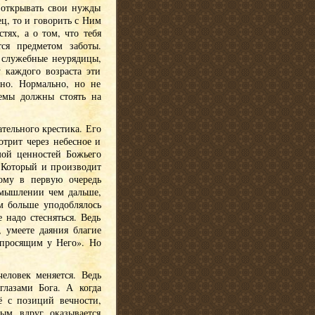
 открывать свои нужды
ц, то и говорить с Ним
тях, а о том, что тебя
ся предметом заботы.
, служебные неурядицы,
каждого возраста эти
ьно. Нормально, но не
лемы должны стоять на
тельного крестика. Его
отрит через небесное и
мой ценностей Божьего
, Который и производит
тому в первую очередь
 мышлении чем дальше,
м больше уподоблялось
 надо стесняться. Ведь
, умеете даяния благие
 просящим у Него». Но
человек меняется. Ведь
глазами Бога. А когда
ё с позиций вечности,
ым вдруг оказывается