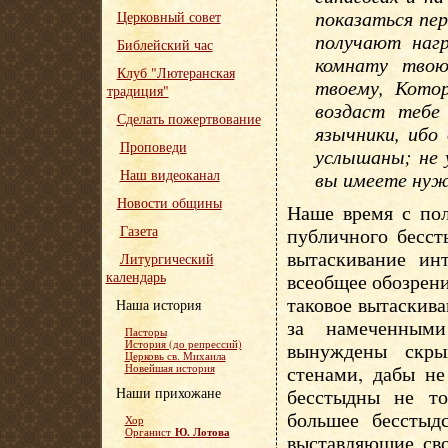
показаться пе
Церковный совет
получают нагр
Библейский час
комнату твою
Клуб "Лютеранская
твоему, Кото
традиция"
воздаст тебе 
Сделать пожертвование
язычники, ибо
Проповеди
услышаны; не 
Наш видеоканал
вы имеете нуж
Новости общины
Наше время с по
Газета
публичного бесст
вытаскивание ин
Литургический
календарь
всеобщее обозрени
таковое вытаскив
Наша история
за намеченными
Пасторы
История (до репрессий)
вынуждены скры
Церковь св. Михаила
стенами, дабы не
Новейшая история
Наши прихожане
бесстыдны не то
большее бесстыд
Хор
Ю. Лотова
Органист
выставляющие св