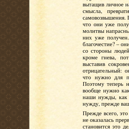
вытащив личное н
смысла, превра
самовозвышения. 
что они уже полу
молитвы напрасны
них уже получен.
благочестие? – он
со стороны людей
кроме гнева, по
выставив сокрове
отрицательный: о
что нужно для п
Поэтому теперь н
вообще нужно как
наши нужды, как 
нужду, прежде ваш
Прежде всего, это
не оказалась прер
становится это де