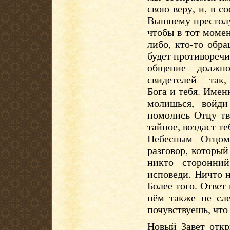
свою веру, и, в с
Вышнему престолу
чтобы в тот момен
либо, кто-то обра
будет противореч
общение должно
свидетелей – так
Бога и тебя. Имен
молишься, войди
помолись Отцу тв
тайное, воздаст те
Небесным Отцом
разговор, которы
никто сторонни
исповеди. Ничто 
Более того. Ответ
нём также не сл
почувствуешь, что
Новый Завет откр