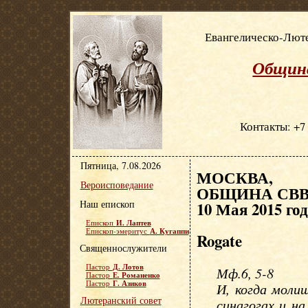
Евангелическо-Люте
Община
Контакты: +7 
Пятница, 7.08.2026
МОСКВА, Е
Вероисповедание
ОБЩИНА СВВ.
Наш епископ
10 Мая 2015 го
И. Лаптев
Епископ
А. Кугаппи
Епископ-эмеритус
Rogate
Священнослужители
Д. Лотов
Пастор
Мф.6, 5-8
Е. Романенко
Пастор
Г. Азиков
Пастор
И, когда моли
Лютеранский совет
синагогах и на