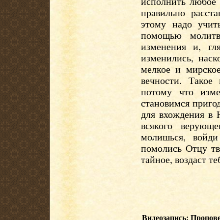
исполнить любое 
правильно расст
этому надо учит
помощью молитв
изменения и, гл
изменились, наск
мелкое и мирско
вечности. Такое
потому что изм
становимся приго
для вхождения в 
всякого верующ
молишься, войди
помолись Отцу тв
тайное, воздаст те
Видеозапись: Пропове