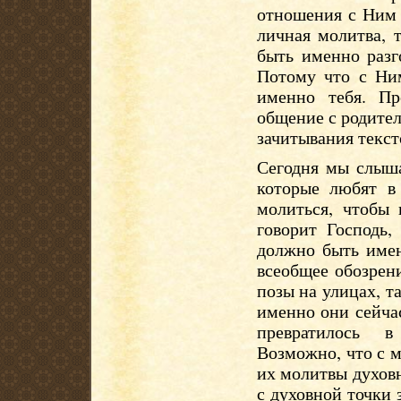
отношения с Ним 
личная молитва, 
быть именно разг
Потому что с Ним
именно тебя. Пр
общение с родите
зачитывания тексто
Сегодня мы слыша
которые любят в 
молиться, чтобы 
говорит Господь
должно быть имен
всеобщее обозрен
позы на улицах, т
именно они сейчас
превратилось в
Возможно, что с 
их молитвы духов
с духовной точки 