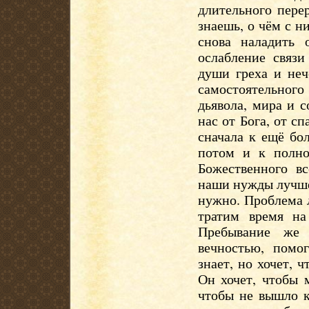
длительного пере
знаешь, о чём с н
снова наладить 
ослабление связи
души греха и неч
самостоятельно
дьявола, мира и 
нас от Бога, от с
сначала к ещё бо
потом и к полн
Божественного вс
наши нужды лучше 
нужно. Проблема л
тратим время на
Пребывание же 
вечностью, помог
знает, но хочет, 
Он хочет, чтобы 
чтобы не вышло к