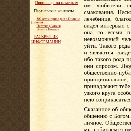
Проповеди на немецком
им любители сп
Партнерские контакты
смакования. Неск
лечебнице, благ
300-летие прихода в г.Пилтене
(Латвия)
видел интервью с
Пилтене (Латвия)
Визит в Польшу
она со всеми по
РАСКРЫТИЕ
невозможный чел
ИНФОРМАЦИИ
уйти. Такого род
и являются свиде
ибо такого рода п
они спросом. Лю
общественно-пу
принципиальное
принадлежит тебе
узкого круга особ
нею соприкасаться
Сказанное об общ
общению с Богом.
личное. Обществе
мы собираемся им