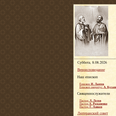
Суббота, 8.08.2026
Вероисповедание
Наш епископ
И. Лаптев
Епископ
А. Кугап
Епископ-эмеритус
Священнослужители
Д. Лотов
Пастор
Е. Романенко
Пастор
Г. Азиков
Пастор
Лютеранский совет