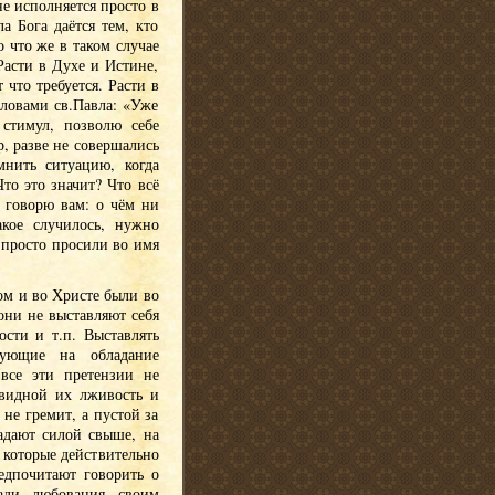
е исполняется просто в
а Бога даётся тем, кто
о что же в таком случае
Расти в Духе и Истине,
 что требуется. Расти в
словами св.Павла: «Уже
стимул, позволю себе
, разве не совершались
нить ситуацию, когда
то это значит? Что всё
 говорю вам: о чём ни
кое случилось, нужно
е просто просили во имя
ом и во Христе были во
они не выставляют себя
ости и т.п. Выставлять
дующие на обладание
 все эти претензии не
евидной их лживость и
 не гремит, а пустой за
ладают силой свыше, на
 которые действительно
едпочитают говорить о
ади любования своим