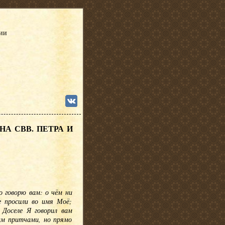
сии
А СВВ. ПЕТРА И
о говорю вам: о чём ни
е просили во имя Моё;
 Доселе Я говорил вам
ам притчами, но прямо