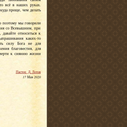
то всё в наших руках.
куда проще, чем делать
о поэтому мы говорили
ения со Всевышним, при
 давайте относиться к
выпрашивания каких-то
ить силу Бога не для
ения благовестия, для
смерти к сиянию жизни
Пастор Д. Лотов
17 Мая 2020