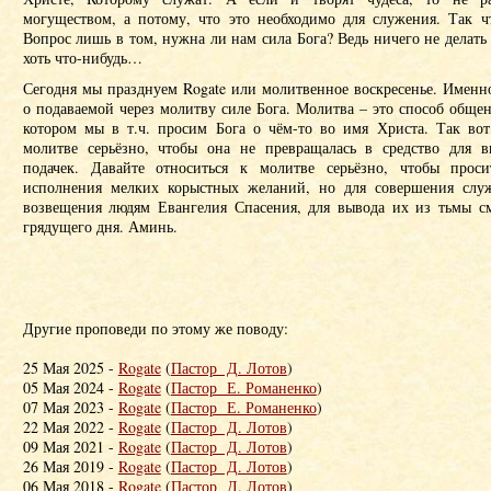
могуществом, а потому, что это необходимо для служения. Так ч
Вопрос лишь в том, нужна ли нам сила Бога? Ведь ничего не делать 
хоть что-нибудь…
Сегодня мы празднуем Rogate или молитвенное воскресенье. Именн
о подаваемой через молитву силе Бога. Молитва – это способ общ
котором мы в т.ч. просим Бога о чём-то во имя Христа. Так вот,
молитве серьёзно, чтобы она не превращалась в средство для 
подачек. Давайте относиться к молитве серьёзно, чтобы прос
исполнения мелких корыстных желаний, но для совершения служ
возвещения людям Евангелия Спасения, для вывода их из тьмы 
грядущего дня. Аминь.
Другие проповеди по этому же поводу:
25 Мая 2025 -
Rogate
(
Пастор Д. Лотов
)
05 Мая 2024 -
Rogate
(
Пастор Е. Романенко
)
07 Мая 2023 -
Rogate
(
Пастор Е. Романенко
)
22 Мая 2022 -
Rogate
(
Пастор Д. Лотов
)
09 Мая 2021 -
Rogate
(
Пастор Д. Лотов
)
26 Мая 2019 -
Rogate
(
Пастор Д. Лотов
)
06 Мая 2018 -
Rogate
(
Пастор Д. Лотов
)