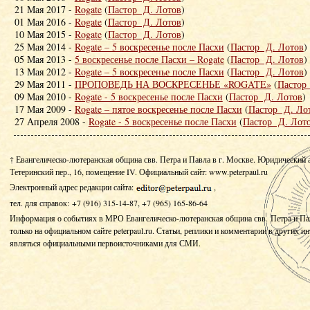
21 Мая 2017 -
Rogate
(
Пастор Д. Лотов
)
01 Мая 2016 -
Rogate
(
Пастор Д. Лотов
)
10 Мая 2015 -
Rogate
(
Пастор Д. Лотов
)
25 Мая 2014 -
Rogate – 5 воскресенье после Пасхи
(
Пастор Д. Лотов
)
05 Мая 2013 -
5 воскресенье после Пасхи – Rogate
(
Пастор Д. Лотов
)
13 Мая 2012 -
Rogate – 5 воскресенье после Пасхи
(
Пастор Д. Лотов
)
29 Мая 2011 -
ПРОПОВЕДЬ НА ВОСКРЕСЕНЬЕ «ROGATE»
(
Пастор
09 Мая 2010 -
Rogate - 5 воскресенье после Пасхи
(
Пастор Д. Лотов
)
17 Мая 2009 -
Rogate – пятое воскресенье после Пасхи
(
Пастор Д. Ло
27 Апреля 2008 -
Rogate - 5 воскресенье после Пасхи
(
Пастор Д. Лот
† Евангелическо-лютеранская община свв. Петра и Павла в г. Москве. Юридический 
Тетеринский пер., 16, помещение IV.
Официальный сайт: www.peterpaul.ru
Электронный адрес редакции сайта:
,
тел. для справок: +7 (916) 315-14-87, +7 (965) 165-86-64
Информация о событиях в МРО Евангелическо-лютеранская община свв. Петра и Па
только на официальном сайте peterpaul.ru. Статьи, реплики и комментарии в других и
являться официальными первоисточниками для СМИ.