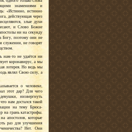
я, одного только слова
ующими знамениями и
дь: «Истинно, истинно
ога, действующая через
исцеляются, злые духи
ресают, и Слово Божие
апостолы ни на секунду
а Богу, поэтому они не
и служении, не говорят
дством.
ь нам-то не удаётся ни
твует коронавирус, а мы
кая лотерея. Но ведь мы
одь являл Свою силу, а
азывается о человеке,
ал этот дар? Для чего
девушки, низвергнуть
что нам достался такой
иации на тему Брюса-
р на грань катастрофы.
на апостолов, которые
оть раз для улучшения
ученичества? Нет. Они