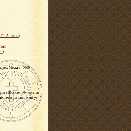
 Г. Азиков
)
тов
)
ов
)
адрес: Москва 109004,
вла в Москве публикуется
нтернет-изданиях не могут