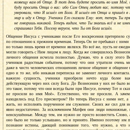
возвещу вам об Отце. В тот день будете просить во имя Моё, 
буду просить Отца о вас: ибо Сам Отец любит вас, потому чт
уверовали, что Я исшёл от Бога. Я исшёл от Отца и пришёл в
мир и иду к Отцу. Ученики Его сказали Ему: вот, теперь Ты пр
не говоришь никакой. Теперь видим, что Ты знаешь всё и не и
спрашивал Тебя. Посему веруем, что Ты от Бога исшёл.
Общение Иисуса с учениками после Его воскресения претерпело с
по отношению к прежним временам. Теперь Он не пребывал с ними 
но только лишь время от времени являлся. Но всё же, пусть не ежед
могли говорить с Ним лицом к лицу. Когда же совершилось Вознесен
личного общения исчезла полностью. Думаю, что в силу этого В
учеников радостным событием, потому что они утратили очень мно
даже в чисто человеческих отношениях личное общение и общение 
одно и то же, ибо никакая переписка не заменит личного контакта.
важную сущность, ученики приобрели нечто куда более ва
действующую через них силу Бога. До Вознесения у них не было в
это такое, потому что они всегда были при Иисусе, почему Тот и ск
не просили во имя Моё». Естественно, что не просили. А зачем
находились под Его присмотром? Но теперь Иисуса с ними нет, а
жить, но исполнять порученное им служение. Своих же сил для и
явно недостаточно. За исключением Матфея они люди некнижные, в
неискушённые. Между тем, им нужно не просто возвестить Слово, а
оно было не только услышано, но и принято. Именно поэтому им 
познание истины, дающий понимание того, что нужно, а что н