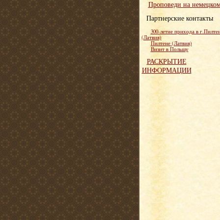
Проповеди на немецко
Партнерские контакты
300-летие прихода в г.Пилте
(Латвия)
Пилтене (Латвия)
Визит в Польшу
РАСКРЫТИЕ
ИНФОРМАЦИИ