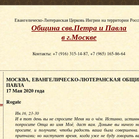
Евангелическо-Лютеранская Церковь Ингрии на территории Рос
Община свв.Петра и Павла
в г.Москве
Контакты: +7 (916) 315-14-87, +7 (965) 165-86-64
МОСКВА, ЕВАНГЕЛИЧЕСКО-ЛЮТЕРАНСКАЯ ОБЩИН
ПАВЛА
17 Мая 2020 года
Rogate
пи
Ин.16, 23-30
И в тот день вы не спросите Меня ни о чём. Истинно, истинн
попросите Отца во имя Моё, даст вам. Доныне вы ничего н
просите, и получите, чтобы радость ваша была совершенна.
притчами; но наступает время, когда уже не буду говорить в