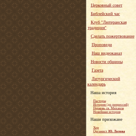
Церковный совет
Библейский час
Клуб "Лютеранская
традиция"
Сделать пожертвование
Проповеди
Наш видеоканал
Новости общины
Газета
Литургический
календарь
Наша история
Пасторы
История (до репрессий)
Церковь св. Михаила
Новейшая история
Наши прихожане
Хор
Ю. Лотова
Органист