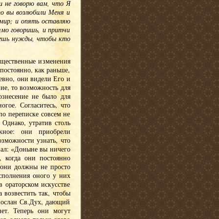
и не говорю вам, что Я
о вы возлюбили Меня и
 мир; и опять оставляю
ямо говоришь, и притчи
меешь нужды, чтобы кто
ущественные изменения
постоянно, как раньше,
невно, они видели Его и
ие, то возможность для
ознесение не было для
гое. Согласитесь, что
по переписке совсем не
 Однако, утратив столь
жное: они приобрели
озможности узнать, что
азал: «Доныне вы ничего
, когда они постоянно
 они должны не просто
сполнения оного у них
 ораторском искусстве
 возвестить так, чтобы
послан Св.Дух, дающий
ет. Теперь они могут