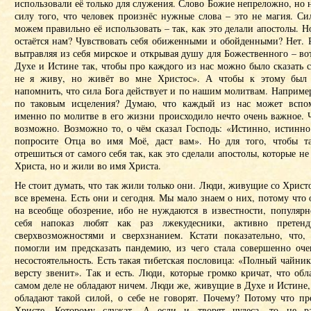
использовали её только для служения. Слово Божие непреложно, но н
силу того, что человек произнёс нужные слова – это не магия. Сил
можем правильно её использовать – так, как это делали апостолы. Н
остаётся нам? Чувствовать себя обиженными и обойденными? Нет. 
вытравляя из себя мирское и открывая душу для Божественного – вот
Духе и Истине так, чтобы про каждого из нас можно было сказать 
не я живу, но живёт во мне Христос». А чтобы к этому был 
напомнить, что сила Бога действует и по нашим молитвам. Например
по таковым исцеления? Думаю, что каждый из нас может вспом
именно по молитве в его жизни происходило нечто очень важное. Ч
возможно. Возможно то, о чём сказал Господь: «Истинно, истинно
попросите Отца во имя Моё, даст вам». Но для того, чтобы та
отрешиться от самого себя так, как это сделали апостолы, которые н
Христа, но и жили во имя Христа.
Не стоит думать, что так жили только они. Люди, живущие со Христ
все времена. Есть они и сегодня. Мы мало знаем о них, потому что 
на всеобще обозрение, ибо не нуждаются в известности, популярн
себя напоказ любят как раз лжекудесники, активно претен
сверхвозможностями и сверхзнанием. Кстати показательно, что,
помогли им предсказать пандемию, из чего стала совершенно оч
несостоятельность. Есть такая тибетская пословица: «Полный чайник
версту звенит». Так и есть. Люди, которые громко кричат, что об
самом деле не обладают ничем. Люди же, живущие в Духе и Истине,
обладают такой силой, о себе не говорят. Почему? Потому что пр
Христе, Которому служат. А если и творят чудеса, то не р