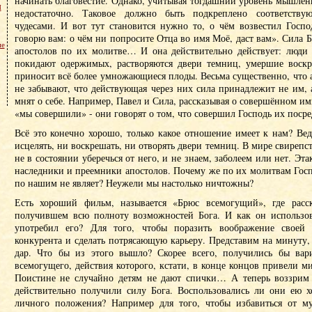
начинать благовестие. Однако, учитывая тогдашний уровень мышлени
м
недостаточно. Таковое должно быть подкреплено соответств
чудесами. И вот тут становится нужно то, о чём возвестил Госпо
говорю вам: о чём ни попросите Отца во имя Моё, даст вам». Сила Б
не
апостолов по их молитве… И она действительно действует: люди 
покидают одержимых, растворяются двери темниц, умершие воск
приносит всё более умножающиеся плоды. Весьма существенно, что 
не забывают, что действующая через них сила принадлежит не им, 
мнят о себе. Например, Павел и Сила, рассказывая о совершённом им
«мы совершили» - они говорят о том, что совершил Господь их посре
Всё это конечно хорошо, только какое отношение имеет к нам? Вед
исцелять, ни воскрешать, ни отворять двери темниц. В мире свирепс
не в состоянии уберечься от него, и не знаем, заболеем или нет. Эта
наследники и преемники апостолов. Почему же по их молитвам Госп
по нашим не являет? Неужели мы настолько ничтожны?
Есть хороший фильм, называется «Брюс всемогущий», где расск
получившем всю полноту возможностей Бога. И как он использов
употребил его? Для того, чтобы поразить воображение своей 
конкурента и сделать потрясающую карьеру. Представим на минуту, 
дар. Что бы из этого вышло? Скорее всего, получились бы вар
всемогущего, действия которого, кстати, в конце концов привели ми
Поистине не случайно детям не дают спички… А теперь воззрим 
действительно получили силу Бога. Воспользовались ли они ею х
личного положения? Например для того, чтобы избавиться от м